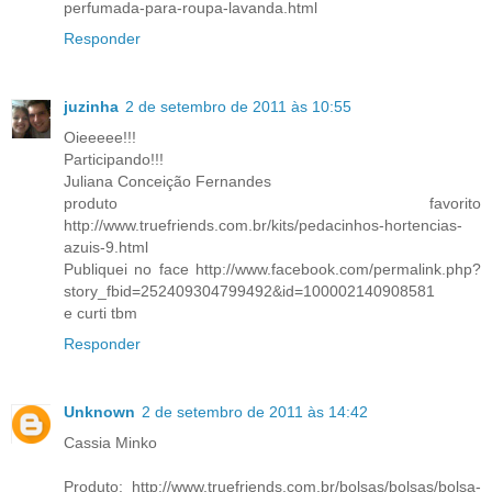
perfumada-para-roupa-lavanda.html
Responder
juzinha
2 de setembro de 2011 às 10:55
Oieeeee!!!
Participando!!!
Juliana Conceição Fernandes
produto favorito
http://www.truefriends.com.br/kits/pedacinhos-hortencias-
azuis-9.html
Publiquei no face http://www.facebook.com/permalink.php?
story_fbid=252409304799492&id=100002140908581
e curti tbm
Responder
Unknown
2 de setembro de 2011 às 14:42
Cassia Minko
Produto: http://www.truefriends.com.br/bolsas/bolsas/bolsa-