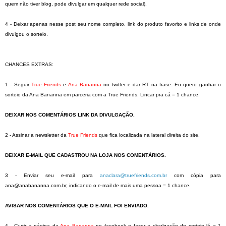
quem não tiver blog, pode divulgar em qualquer rede social).
4 - Deixar apenas nesse post seu nome completo, link do produto favorito e links de onde
divulgou o sorteio.
CHANCES EXTRAS:
1 - Seguir
True Friends
e
Ana Bananna
no twitter e dar RT na frase: Eu quero ganhar o
sorteio da Ana Bananna em parceria com a True Friends. Lincar pra cá = 1 chance.
DEIXAR NOS COMENTÁRIOS LINK DA DIVULGAÇÃO.
2 - Assinar a newsletter da
True Friends
que fica localizada na lateral direita do site.
DEIXAR E-MAIL QUE CADASTROU NA LOJA NOS COMENTÁRIOS.
3 - Enviar seu e-mail para
anaclara@truefriends.com.br
com cópia para
ana@anabananna.com.br, indicando o e-mail de mais uma pessoa = 1 chance.
AVISAR NOS COMENTÁRIOS QUE O E-MAIL FOI ENVIADO.
4 - Curtir a página da
Ana Bananna
no facebook e fazer a divulgação do sorteio lá = 1