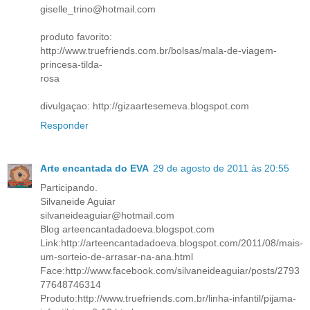
giselle_trino@hotmail.com
produto favorito:
http://www.truefriends.com.br/bolsas/mala-de-viagem-
princesa-tilda-
rosa
divulgaçao: http://gizaartesemeva.blogspot.com
Responder
Arte encantada do EVA
29 de agosto de 2011 às 20:55
Participando.
Silvaneide Aguiar
silvaneideaguiar@hotmail.com
Blog arteencantadadoeva.blogspot.com
Link:http://arteencantadadoeva.blogspot.com/2011/08/mais-
um-sorteio-de-arrasar-na-ana.html
Face:http://www.facebook.com/silvaneideaguiar/posts/2793
77648746314
Produto:http://www.truefriends.com.br/linha-infantil/pijama-