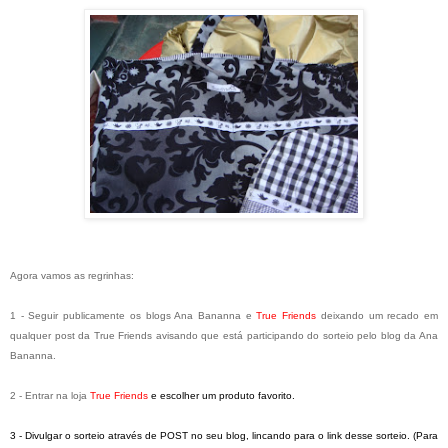
Agora vamos as regrinhas:
1 - Seguir publicamente os blogs Ana Bananna e
True Friends
deixando um recado em
qualquer post da True Friends avisando que está participando do sorteio pelo blog da Ana
Bananna.
2 - Entrar na loja
True Friends
e escolher um produto favorito.
3 - Divulgar o sorteio através de POST no seu blog, lincando para o link desse sorteio. (Para