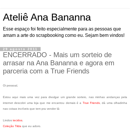
Ateliê Ana Bananna
Esse espaço foi feito especialmente para as pessoas que
amam a arte do scrapbooking como eu. Sejam bem vindos!
29 agosto 2011
ENCERRADO - Mais um sorteio de
arrasar na Ana Bananna e agora em
parceria com a True Friends
Oi pessoal,
Estou aqui mais uma vez para divulgar um grande sorteio, nas minhas andanças pela
internet descobri uma loja que me encantou demais é a
True Friends
, dá uma olhadinha
nas coisas incríveis que tem pra vender lá:
Lindos
tecidos
.
Coleção Tilda
que eu adoro.