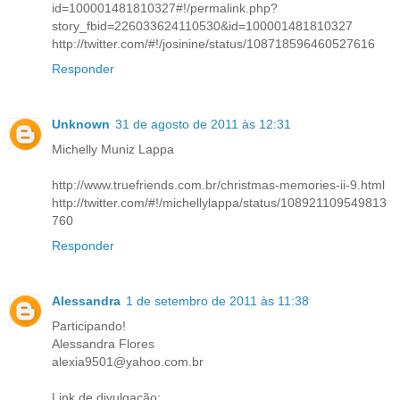
id=100001481810327#!/permalink.php?
story_fbid=226033624110530&id=100001481810327
http://twitter.com/#!/josinine/status/108718596460527616
Responder
Unknown
31 de agosto de 2011 às 12:31
Michelly Muniz Lappa
http://www.truefriends.com.br/christmas-memories-ii-9.html
http://twitter.com/#!/michellylappa/status/108921109549813
760
Responder
Alessandra
1 de setembro de 2011 às 11:38
Participando!
Alessandra Flores
alexia9501@yahoo.com.br
Link de divulgação: