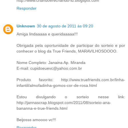
http://www.criandoerecriando-lu.blogspot.com
Responder
Unknown
30 de agosto de 2011 às 09:20
Amiga lindaaaaa e queridaaaaa!!!
Obrigada pela oportunidade de participar do sorteio e por
conhecer o blog da True Friends, MARAVILHOSOOOO.
Nome Completo: Janaina Ap. Miranda
E-mail: cupidoeuevc@yahoo.com.br
Produto favorito: http://www.truefriends.com.br/linha-
infantil/almofadinha-gomos-cor-de-rosa.html
Estou divulgando o sorteio nesse link:
http://jannascrap.blogspot.com/2011/08/sorteio-ana-
bananna-e-true-friends.html
Beijosss amoooo vc!!!
Responder