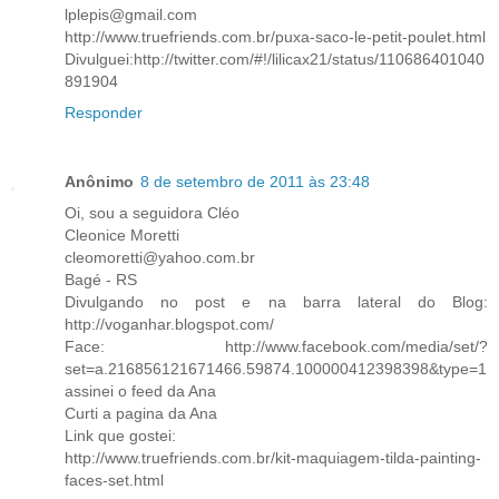
lplepis@gmail.com
http://www.truefriends.com.br/puxa-saco-le-petit-poulet.html
Divulguei:http://twitter.com/#!/lilicax21/status/110686401040
891904
Responder
Anônimo
8 de setembro de 2011 às 23:48
Oi, sou a seguidora Cléo
Cleonice Moretti
cleomoretti@yahoo.com.br
Bagé - RS
Divulgando no post e na barra lateral do Blog:
http://voganhar.blogspot.com/
Face: http://www.facebook.com/media/set/?
set=a.216856121671466.59874.100000412398398&type=1
assinei o feed da Ana
Curti a pagina da Ana
Link que gostei:
http://www.truefriends.com.br/kit-maquiagem-tilda-painting-
faces-set.html