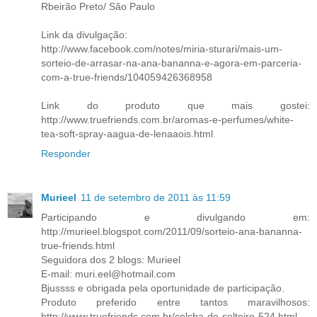
Rbeirão Preto/ São Paulo
Link da divulgação:
http://www.facebook.com/notes/miria-sturari/mais-um-
sorteio-de-arrasar-na-ana-bananna-e-agora-em-parceria-
com-a-true-friends/104059426368958
Link do produto que mais gostei:
http://www.truefriends.com.br/aromas-e-perfumes/white-
tea-soft-spray-aagua-de-lenaaois.html
Responder
Murieel
11 de setembro de 2011 às 11:59
Participando e divulgando em:
http://murieel.blogspot.com/2011/09/sorteio-ana-bananna-
true-friends.html
Seguidora dos 2 blogs: Murieel
E-mail: muri.eel@hotmail.com
Bjussss e obrigada pela oportunidade de participação.
Produto preferido entre tantos maravilhosos:
http://www.truefriends.com.br/colcha-de-solteiro-524.html