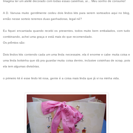
Imagina ter um ateliê decorado com todas essas caixinhas, aí... Meu sonho de consumo!
A D. Vanusa muito gentilmente cedeu dois lindos kits para serem sorteados aqui no blog,
então nesse sorteio teremos duas ganhadoras, legal né?
Eu fiquei encantada quando recebi os presentes, todos muito bem embalados, com tudo
combinando, achei uma graça e está mais do que recomendado.
Os prêmios são:
Dois lindos kits contendo cada um uma linda necessaire, ela é enorme e cabe muita coisa e
uma linda bolsinha que dá pra guardar muita coisa dentro, inclusive coisinhas de scrap, pois
ela tem algumas divisórias.
o primeiro kit é esse lindo kit rosa, gente é a coisa mais linda que já vi na minha vida.