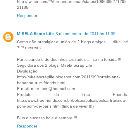
http://twitter.com/#!/fernandareimao/status/1096885271298
21185
Responder
MIRELA Scrap Life
3 de setembro de 2011 às 11:39
Como não prestigiar a união de 2 blogs amigos .... difícil né
?!?! rsrsrrsrs
Participando e de dedinhos cruzados .... só na torcida !!!
Seguidora dos 2 blogs: Mirela Scrap Life
Divulgação:
http://mirelascraplife.blogspot.com/2011/09/sorteio-ana-
bananna-true-friends.html
E-mail: mire_peri@hotmail.com
Produto da True Friends:
http://www.truefriends.com.br/bolsas/bolsas/bolsa-franzida-
pom-pom-de-paris.html (linda de viver !!!)
Bjus e sucesso hoje e sempre !!!
Responder