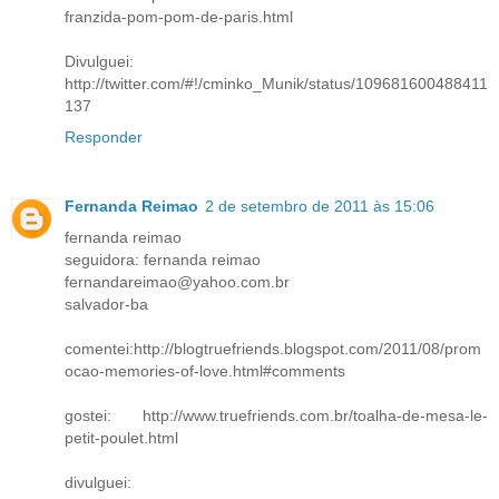
franzida-pom-pom-de-paris.html
Divulguei:
http://twitter.com/#!/cminko_Munik/status/109681600488411
137
Responder
Fernanda Reimao
2 de setembro de 2011 às 15:06
fernanda reimao
seguidora: fernanda reimao
fernandareimao@yahoo.com.br
salvador-ba
comentei:http://blogtruefriends.blogspot.com/2011/08/prom
ocao-memories-of-love.html#comments
gostei: http://www.truefriends.com.br/toalha-de-mesa-le-
petit-poulet.html
divulguei: