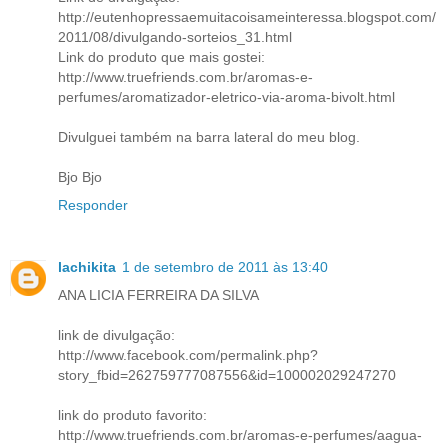
http://eutenhopressaemuitacoisameinteressa.blogspot.com/
2011/08/divulgando-sorteios_31.html
Link do produto que mais gostei:
http://www.truefriends.com.br/aromas-e-
perfumes/aromatizador-eletrico-via-aroma-bivolt.html
Divulguei também na barra lateral do meu blog.
Bjo Bjo
Responder
lachikita
1 de setembro de 2011 às 13:40
ANA LICIA FERREIRA DA SILVA
link de divulgação:
http://www.facebook.com/permalink.php?
story_fbid=262759777087556&id=100002029247270
link do produto favorito:
http://www.truefriends.com.br/aromas-e-perfumes/aagua-